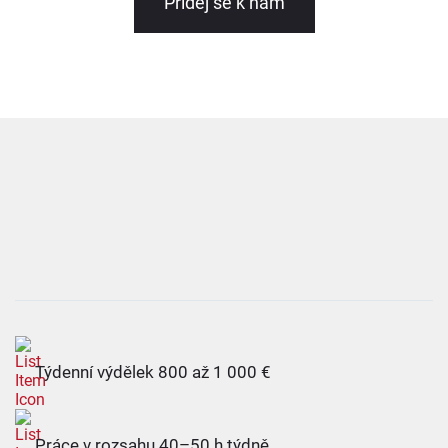
Přidej se k nám
Týdenní výdělek 800 až 1 000 €
Práce v rozsahu 40–50 h týdně