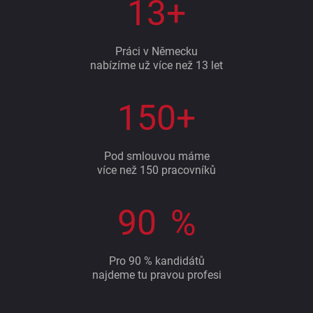
1
3
+
1
1
Práci v Německu
nabízíme už více než 13 let
2
2
1
3
50+
3
1
4
4
Pod smlouvou máme
více než 150 pracovníků
2
5
5
9
3
6
0
6
%
1
4
7
1
7
Pro 90 % kandidátů
najdeme tu pravou profesi
2
5
8
2
8