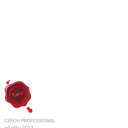
Přidej se k nám
Přidej se k nám
CZECH PROFESSIONAL
od roku
2013